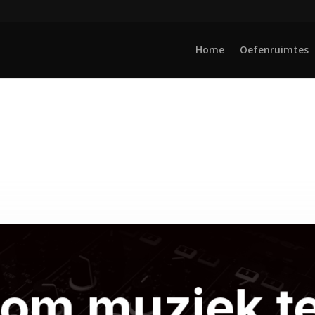
Home
Oefenruimtes
 om muziek t