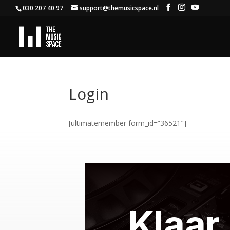
030 207 40 97
support@themusicspace.nl
Login
[ultimatemember form_id=”36521″]
Klaar