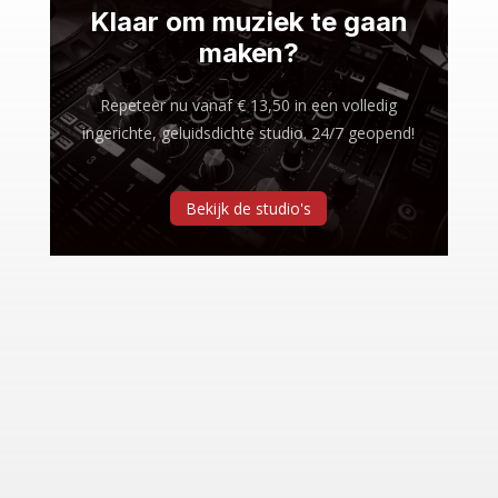
Klaar om muziek te gaan
maken?
Repeteer nu vanaf € 13,50 in een volledig
ingerichte, geluidsdichte studio. 24/7 geopend!
Bekijk de studio's