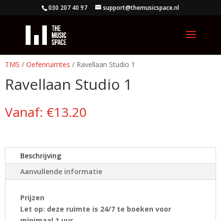
030 207 40 97
support@themusicspace.nl
TMS
/
Oefenruimtes
/ Ravellaan Studio 1
Ravellaan Studio 1
Vanaf:
€
13.20
Beschrijving
Aanvullende informatie
Prijzen
Let op: deze ruimte is 24/7 te boeken voor
minimaal 1 uur.