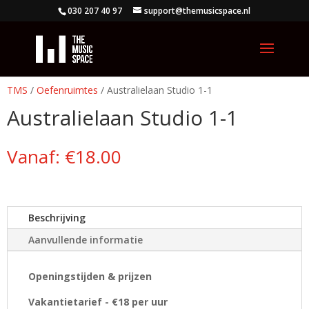
030 207 40 97
support@themusicspace.nl
TMS
/
Oefenruimtes
/ Australielaan Studio 1-1
Australielaan Studio 1-1
Vanaf:
€
18.00
Beschrijving
Aanvullende informatie
Openingstijden & prijzen
Vakantietarief - €18 per uur