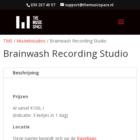
030 207 40 97
support@themusicspace.nl
TMS
/
Muziekstudios
/ Brainwash Recording Studio
Brainwash Recording Studio
Beschrijving
Prijzen
Al vanaf €100,-!
(indicatie: 3 liedjes in 1 dag)
Locatie
Deze ruimte bevindt zich op de
Ravellaan
.